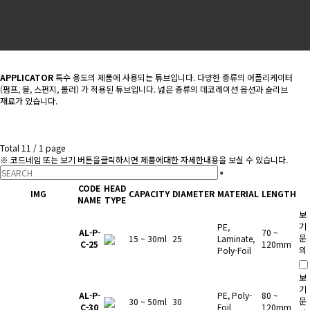
APPLICATOR
특수 용도의 제품에 사용되는 튜브입니다. 다양한 종류의 어플리케이터
(펌프, 볼, 스펀지, 롤러) 가 적용된 튜브입니다. 넓은 종류의 데코레이션 옵션과 슬리브
재료가 있습니다.
Total 11 /
1 page
※ 코드네임 또는 보기 버튼을클릭하시면 제품에대한 자세한내용을 보실 수 있습니다.
CODE
HEAD
IMG
CAPACITY
DIAMETER
MATERIAL
LENGTH
NAME
TYPE
보
기
PE,
AL-P-
70 ~
문
15 ~ 30ml
25
Laminate,
C-25
120mm
의
Poly-Foil
보
기
AL-P-
PE, Poly-
80 ~
문
30 ~ 50ml
30
C-30
Foil
120mm