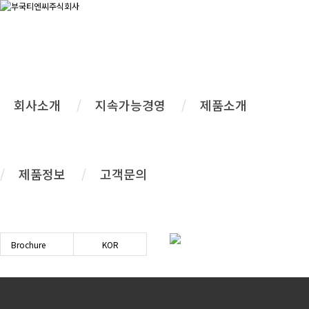
회사소개
지속가능경영
제품소개
Applicator
제품정보
고객문의
고객가치
를 더한
혁신적인 제품
을 선보입니
다.
Brochure
KOR