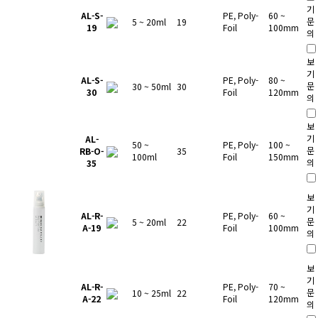
기
AL-S-
PE, Poly-
60 ~
문
5 ~ 20ml
19
19
Foil
100mm
의
보
기
AL-S-
PE, Poly-
80 ~
문
30 ~ 50ml
30
30
Foil
120mm
의
보
기
AL-
50 ~
PE, Poly-
100 ~
문
RB-O-
35
100ml
Foil
150mm
의
35
보
기
AL-R-
PE, Poly-
60 ~
문
5 ~ 20ml
22
A-19
Foil
100mm
의
보
기
AL-R-
PE, Poly-
70 ~
문
10 ~ 25ml
22
A-22
Foil
120mm
의