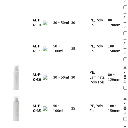
의
보
기
AL-P-
PE, Poly-
80 ~
문
30 ~ 50ml
30
R-30
Foil
120mm
의
보
기
AL-P-
50 ~
PE, Poly-
100 ~
문
35
R-35
100ml
Foil
150mm
의
보
기
PE,
AL-P-
80 ~
문
30 ~ 50ml
30
Laminate,
O-30
120mm
의
Poly-Foil
보
기
AL-P-
50 ~
PE, Poly-
100 ~
문
35
O-35
100ml
Foil
150mm
의
보